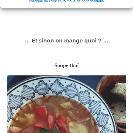
25€
Politique de cookies
Politique de confidentialité
… Et sinon on mange quoi ? …
Soupe thaï