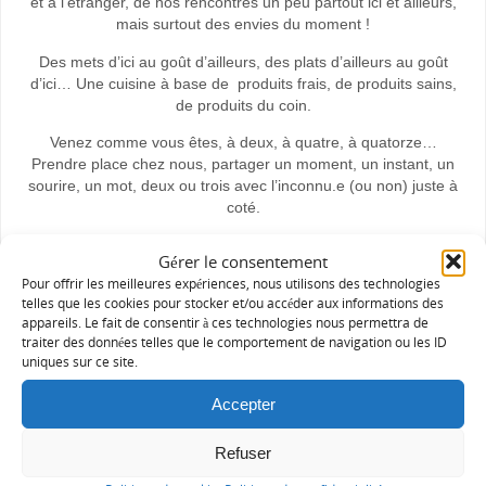
et à l’étranger, de nos rencontres un peu partout ici et ailleurs,
mais surtout des envies du moment !
Des mets d’ici au goût d’ailleurs, des plats d’ailleurs au goût
d’ici… Une cuisine à base de produits frais, de produits sains,
de produits du coin.
Venez comme vous êtes, à deux, à quatre, à quatorze…
Prendre place chez nous, partager un moment, un instant, un
sourire, un mot, deux ou trois avec l’inconnu.e (ou non) juste à
coté.
Une parenthèse suspendue à la Bergerie du Loup, dans un
Gérer le consentement
village un peu caché, un perché.
Pour offrir les meilleures expériences, nous utilisons des technologies
telles que les cookies pour stocker et/ou accéder aux informations des
Une table pouvant accueillir jusqu’à 14 couverts.
appareils. Le fait de consentir à ces technologies nous permettra de
traiter des données telles que le comportement de navigation ou les ID
uniques sur ce site.
MENU Unique
Accepter
Entrée, plat, dessert et café/infusion
(Option VG, vegan, sans gluten possible sur demande)
Refuser