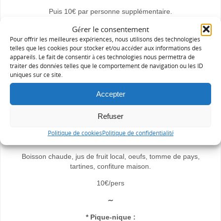
Puis 10€ par personne supplémentaire.
Gérer le consentement
∼
Pour offrir les meilleures expériences, nous utilisons des technologies
* Petit déjeuner :
telles que les cookies pour stocker et/ou accéder aux informations des
appareils. Le fait de consentir à ces technologies nous permettra de
. Version continental
traiter des données telles que le comportement de navigation ou les ID
uniques sur ce site.
Boisson chaude, jus de fruit local, fromage blanc, granola
maison, tartines, confiture maison.
Accepter
8€/pers
Refuser
Politique de cookies
Politique de confidentialité
. Version salé
Boisson chaude, jus de fruit local, oeufs, tomme de pays,
tartines, confiture maison.
10€/pers
∼
* Pique-nique :